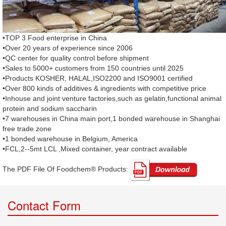
•TOP 3 Food enterprise in China
•Over 20 years of experience since 2006
•QC center for quality control before shipment
•Sales to 5000+ customers from 150 countries until 2025
•Products KOSHER, HALAL,ISO2200 and ISO9001 certified
•Over 800 kinds of additives & ingredients with competitive price
•Inhouse and joint venture factories,such as gelatin,functional animal
protein and sodium saccharin
•7 warehouses in China main port,1 bonded warehouse in Shanghai
free trade zone
•1 bonded warehouse in Belgium, America
•FCL,2--5mt LCL ,Mixed container, year contract available
The PDF File Of Foodchem® Products: