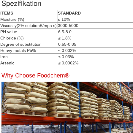
Spezifikation
ITEMS
STANDARD
Moisture (%)
≤ 10%
Viscosity(2% solutionB/mpa.s)
3000-5000
PH value
6.5-8.0
Chloride (%)
≤ 1.8%
Degree of substitution
0.65-0.85
Heavy metals Pb%
≤ 0.002%
Iron
≤ 0.03%
Arsenic
≤ 0.0002%
Why Choose Foodchem®