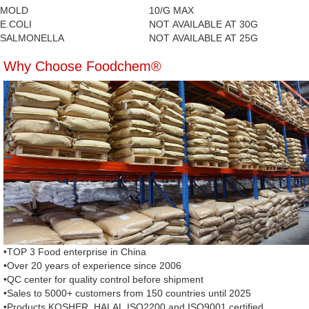
MOLD
10/G MAX
E.COLI
NOT AVAILABLE AT 30G
SALMONELLA
NOT AVAILABLE AT 25G
Why Choose Foodchem®
•TOP 3 Food enterprise in China
•Over 20 years of experience since 2006
•QC center for quality control before shipment
•Sales to 5000+ customers from 150 countries until 2025
•Products KOSHER, HALAL,ISO2200 and ISO9001 certified