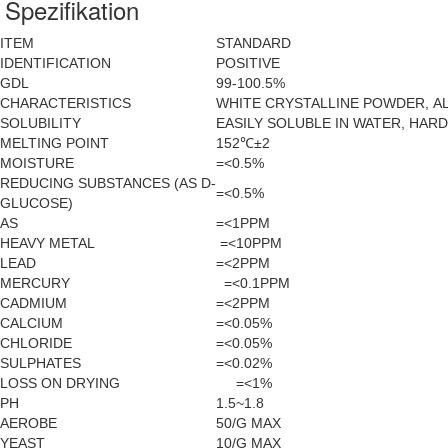
Spezifikation
ITEM
STANDARD
IDENTIFICATION
POSITIVE
GDL
99-100.5%
CHARACTERISTICS
WHITE CRYSTALLINE POWDER, 
SOLUBILITY
EASILY SOLUBLE IN WATER, HAR
MELTING POINT
152℃±2
MOISTURE
=<0.5%
REDUCING SUBSTANCES (AS D-
=<0.5%
GLUCOSE)
AS
=<1PPM
HEAVY METAL
=<10PPM
LEAD
=<2PPM
MERCURY
=<0.1PPM
CADMIUM
=<2PPM
CALCIUM
=<0.05%
CHLORIDE
=<0.05%
SULPHATES
=<0.02%
LOSS ON DRYING
=<1%
PH
1.5~1.8
AEROBE
50/G MAX
YEAST
10/G MAX