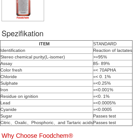
Spezifikation
ITEM
STANDARD
Identification
Reaction of lactates
Stereo chemical purity(L-isomer)
>=95%
Assay
85- 89%
Color fresh
=< 70APHA
Chloride
=< 0. 1%
Sulphate
=<0.25%
Iron
=<0.001%
Residue on ignition
=<0. 1%
Lead
=<0.0005%
Cyanide
=<0.0005
Sugar
Passes test
Citric、Oxalic、Phosphoric、and Tartaric acids
Passes test
Why Choose Foodchem®