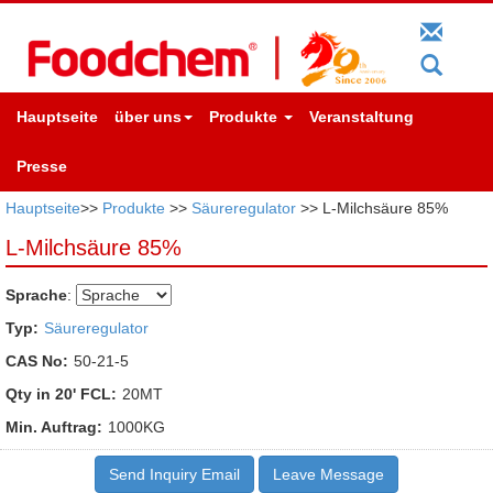
Hauptseite
über uns
Produkte
Veranstaltung
Presse
Hauptseite
>>
Produkte
>>
Säureregulator
>> L-Milchsäure 85%
L-Milchsäure 85%
Sprache
:
Typ:
Säureregulator
CAS No:
50-21-5
Qty in 20' FCL:
20MT
Min. Auftrag:
1000KG
Send Inquiry Email
Leave Message