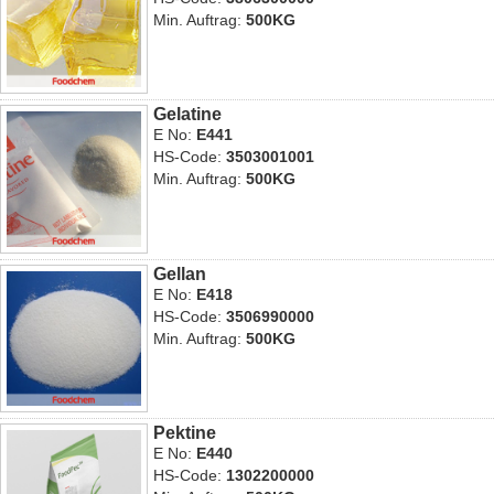
Min. Auftrag:
500KG
Gelatine
E No:
E441
HS-Code:
3503001001
Min. Auftrag:
500KG
Gellan
E No:
E418
HS-Code:
3506990000
Min. Auftrag:
500KG
Pektine
E No:
E440
HS-Code:
1302200000