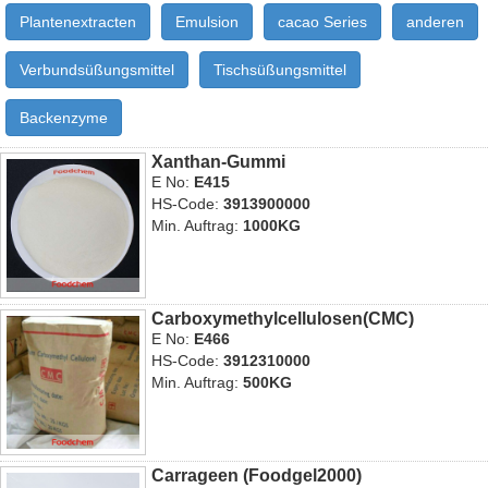
Plantenextracten
Emulsion
cacao Series
anderen
Verbundsüßungsmittel
Tischsüßungsmittel
Backenzyme
Xanthan-Gummi
E No:
E415
HS-Code:
3913900000
Min. Auftrag:
1000KG
Carboxymethylcellulosen(CMC)
E No:
E466
HS-Code:
3912310000
Min. Auftrag:
500KG
Carrageen (Foodgel2000)