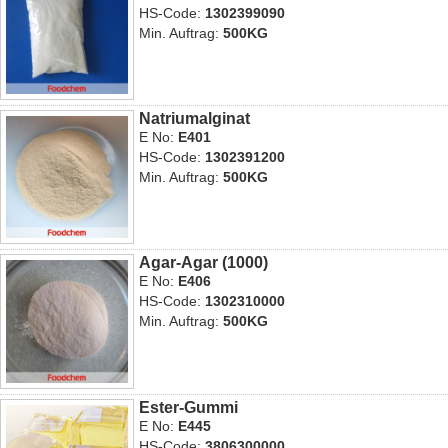
HS-Code:
1302399090
Min. Auftrag:
500KG
Natriumalginat
E No:
E401
HS-Code:
1302391200
Min. Auftrag:
500KG
Agar-Agar (1000)
E No:
E406
HS-Code:
1302310000
Min. Auftrag:
500KG
Ester-Gummi
E No:
E445
HS-Code:
3806300000