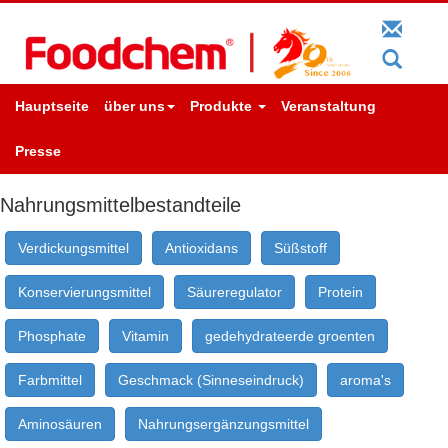
Hauptseite
über uns
Produkte
Veranstaltung
Presse
Nahrungsmittelbestandteile
Verdickungsmittel
Antioxidans
Süßstoff
Konservierungsmittel
Säureregulator
Protein
Phosphate
Vitamin
gedehydrateerde groenten
Farbmittel
Geschmack (Sinneseindruck)
aroma's
Aminosäuren
Nahrungsergänzungsmittel